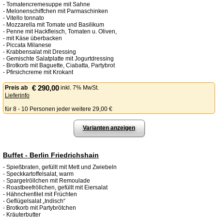
- Tomatencremesuppe mit Sahne
- Melonenschiffchen mit Parmaschinken
- Vitello tonnato
- Mozzarella mit Tomate und Basilikum
- Penne mit Hackfleisch, Tomaten u. Oliven,
- mit Käse überbacken
- Piccata Milanese
- Krabbensalat mit Dressing
- Gemischte Salatplatte mit Jogurtdressing
- Brotkorb mit Baguette, Ciabatta, Partybrot
- Pfirsichcreme mit Krokant
€ 290,00
Preis
ab
inkl. 7% MwSt.
Lieferinfo
für 8 - 10 Personen jeder weitere 29,00 €
Varianten anzeigen
Buffet - Berlin Friedrichshain
- Spießbraten, gefüllt mit Mett und Zwiebeln
- Speckkartoffelsalat, warm
- Spargelröllchen mit Remoulade
- Roastbeefröllchen, gefüllt mit Eiersalat
- Hähnchenfilet mit Früchten
- Geflügelsalat „Indisch“
- Brotkorb mit Partybrötchen
- Kräuterbutter