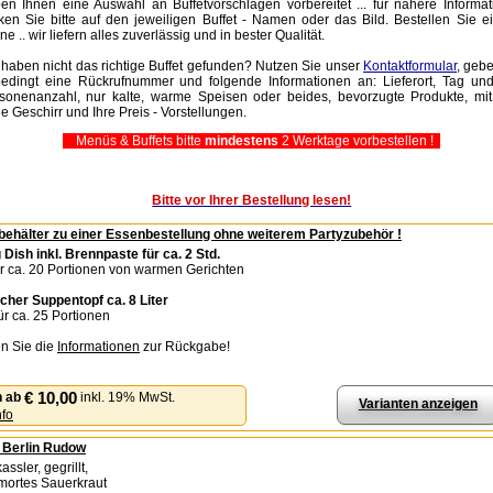
en Ihnen eine Auswahl an Buffetvorschlägen vorbereitet ... für nähere Informa
cken Sie bitte auf den jeweiligen Buffet - Namen oder das Bild. Bestellen Sie e
ne .. wir liefern alles zuverlässig und in bester Qualität.
 haben nicht das richtige Buffet gefunden? Nutzen Sie unser
Kontaktformular
, geb
edingt eine Rückrufnummer und folgende Informationen an: Lieferort, Tag und
sonenanzahl, nur kalte, warme Speisen oder beides, bevorzugte Produkte, mit
e Geschirr und Ihre Preis - Vorstellungen.
Menüs & Buffets bitte
mindestens
2 Werktage vorbestellen !
Bitte vor Ihrer Bestellung lesen!
hälter zu einer Essenbestellung ohne weiterem Partyzubehör !
 Dish inkl. Brennpaste für ca. 2 Std.
für ca. 20 Portionen von warmen Gerichten
scher Suppentopf ca. 8 Liter
für ca. 25 Portionen
n Sie die
Informationen
zur Rückgabe!
€ 10,00
n
ab
inkl. 19% MwSt.
Varianten anzeigen
nfo
- Berlin Rudow
assler, gegrillt,
mortes Sauerkraut