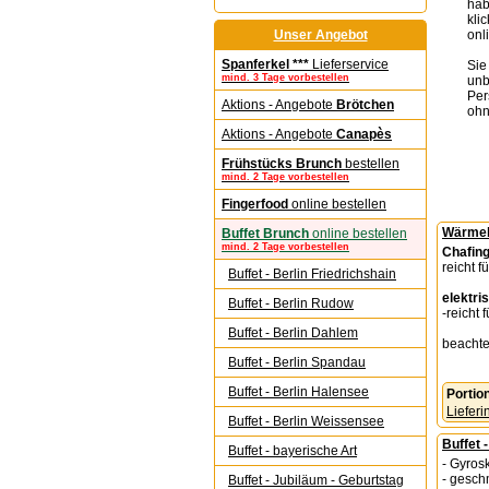
hab
kli
Unser Angebot
onli
Spanferkel ***
Lieferservice
Sie
mind. 3 Tage vorbestellen
unb
Per
Aktions - Angebote
Brötchen
ohn
Aktions - Angebote
Canapès
Frühstücks Brunch
bestellen
mind. 2 Tage vorbestellen
Fingerfood
online bestellen
Wärmebe
Buffet Brunch
online bestellen
mind. 2 Tage vorbestellen
Chafing
reicht 
Buffet - Berlin Friedrichshain
elektri
Buffet - Berlin Rudow
-reicht 
Buffet - Berlin Dahlem
beachte
Buffet - Berlin Spandau
Buffet - Berlin Halensee
Portio
Lieferi
Buffet - Berlin Weissensee
Buffet 
Buffet - bayerische Art
- Gyrosk
- gesch
Buffet - Jubiläum - Geburtstag