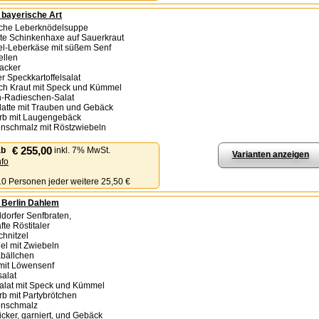
- bayerische Art
sche Leberknödelsuppe
llte Schinkenhaxe auf Sauerkraut
el-Leberkäse mit süßem Senf
ellen
nacker
r Speckkartoffelsalat
sch Kraut mit Speck und Kümmel
ch-Radieschen-Salat
latte mit Trauben und Gebäck
orb mit Laugengebäck
enschmalz mit Röstzwiebeln
€ 255,00
ab
inkl. 7% MwSt.
Varianten anzeigen
nfo
 10 Personen jeder weitere 25,50 €
- Berlin Dahlem
ldorfer Senfbraten,
fte Röstitaler
chnitzel
gel mit Zwiebeln
abällchen
 mit Löwensenf
salat
salat mit Speck und Kümmel
orb mit Partybrötchen
enschmalz
icker, garniert, und Gebäck