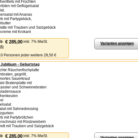
henfilets mit Früchten
rtüten mit Geflügelsalat
lat,
kensalat mit Ananas
orb mit Partygebäck,
rbutter
latte mit Trauben und Salzgebäck
creme mit Krokant
€ 285,00
ab
inkl. 7% MwSt.
Varianten anzeigen
nfo
 10 Personen jeder weitere 28,50 €
- Jubiläum - Geburtstag
chte Räucherfischplatte
nbraten, gegrillt,
mortes Sauerkraut
ale Bratenplatte mit
kassler und Schweinebraten
uladensauce
chenkeulen
gel
elsalat
salat mit Sahnedressing
rzgurken
orb mit Partybrötchen
enschmalz mit Röstzwiebeln
rett mit Trauben und Salzgebäck
€ 285,00
ab
inkl. 7% MwSt.
Varianten anzeigen