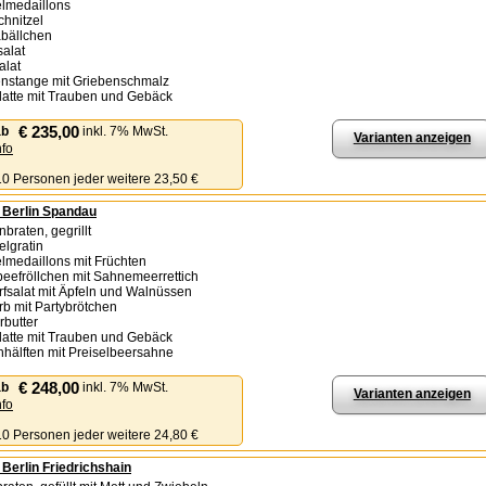
lmedaillons
chnitzel
abällchen
salat
alat
nstange mit Griebenschmalz
latte mit Trauben und Gebäck
€ 235,00
ab
inkl. 7% MwSt.
Varianten anzeigen
nfo
 10 Personen jeder weitere 23,50 €
- Berlin Spandau
nbraten, gegrillt
felgratin
lmedaillons mit Früchten
beefröllchen mit Sahnemeerrettich
rfsalat mit Äpfeln und Walnüssen
orb mit Partybrötchen
rbutter
latte mit Trauben und Gebäck
chhälften mit Preiselbeersahne
€ 248,00
ab
inkl. 7% MwSt.
Varianten anzeigen
nfo
 10 Personen jeder weitere 24,80 €
- Berlin Friedrichshain