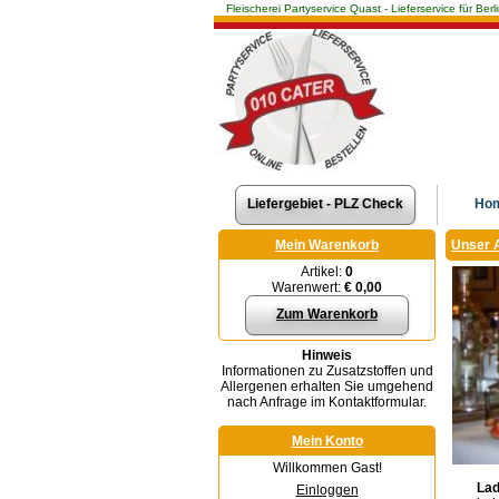
Fleischerei Partyservice Quast - Lieferservice für 
Liefergebiet - PLZ Check
Ho
Mein Warenkorb
Unser 
Artikel:
0
Warenwert:
€ 0,00
Zum Warenkorb
Hinweis
Informationen zu Zusatzstoffen und
Allergenen erhalten Sie umgehend
nach Anfrage im Kontaktformular.
Mein Konto
Willkommen Gast!
Lad
Einloggen