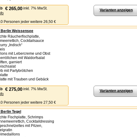
€ 265,00
ab
inkl. 7% MwSt.
Varianten anzeigen
nfo
 10 Personen jeder weitere 26,50 €
- Berlin Weissensee
chte Räucherfischplatte,
meerrettich, Cocktailsauce
urry „Indisch“
reis
llons mit Lebercreme und Obst
lerröllchen mit Waldorfsalat
lften, garniert
eischsalat
orb mit Partybrötchen
platte
latte mit Trauben und Gebäck
€ 275,00
ab
inkl. 7% MwSt.
Varianten anzeigen
nfo
 10 Personen jeder weitere 27,50 €
 Berlin Tegel
chte Fischplatte, Schrimps
ahnemeerrettich, Cocktaildressing
eschnetzeltes mit Pilzen,
felgratin
lmedaillons