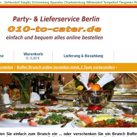
Berlin - Zehlendorf Steglitz Schöneberg Spandau Charlottenburg Wilmersdorf Tempelhof Tiergarte
Warenkorb
me
Lieferung & Bezahlung
0
|
0,00 €
Angebot
:
Buffet Brunch online bestellen mind. 2 Tage vorbestellen
›
en Sie einfach zum Brunch ein ... oder verschenken Sie ein Brunch Buffet