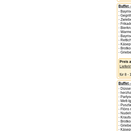
Buffet 
- Bayri
- Gegri
- Zwieb
- Frikad
- Bierk
- Warme
- Bayri
- Retti
- Käsep
- Brotk
- Grieb
Preis
Lieferi
für 8 -
Buffet 
- Düsse
- herzha
- Partys
- Mett-I
- Puszt
- Flöns
- Nudel
- Kraut
- Brotk
- Grieb
- Käsep