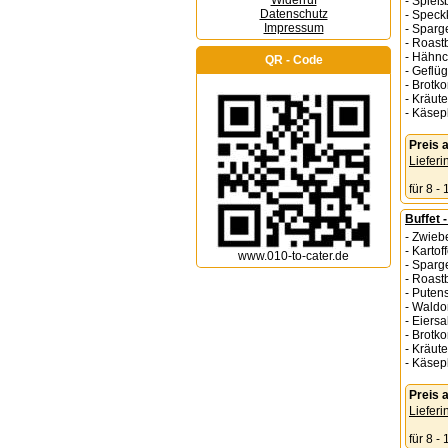
Widerruf
- Spießb
Datenschutz
- Speck
Impressum
- Sparg
- Roastb
- Hähnc
QR - Code
- Geflüg
- Brotk
- Kräute
- Käsep
Preis
Lieferi
für 8 -
Buffet 
- Zwieb
- Kartof
www.010-to-cater.de
- Sparg
- Roast
- Puten
- Waldo
- Eiersa
- Brotk
- Kräute
- Käsep
Preis
Lieferi
für 8 -