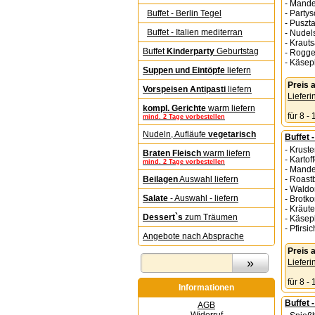
- Mande
Buffet - Berlin Tegel
- Partys
- Puszt
Buffet - Italien me­di­ter­ran
- Nudel
- Krauts
Buffet
Kinderparty
Geburtstag
- Rogge
- Käsep
Suppen und Eintöpfe
liefern
Preis
Vorspeisen Antipasti
liefern
Lieferi
kompl. Gerichte
warm liefern
für 8 -
mind. 2 Tage vorbestellen
Nudeln, Aufläufe
vegetarisch
Buffet 
- Kruste
Braten Fleisch
warm liefern
- Kartof
mind. 2 Tage vorbestellen
- Mande
Beilagen
Auswahl liefern
- Roast
- Waldo
Salate
- Auswahl - liefern
- Brotk
- Kräute
Dessert`s
zum Träumen
- Käsep
- Pfirsi
Angebote nach Absprache
Preis
Lieferi
für 8 -
Informationen
Buffet 
AGB