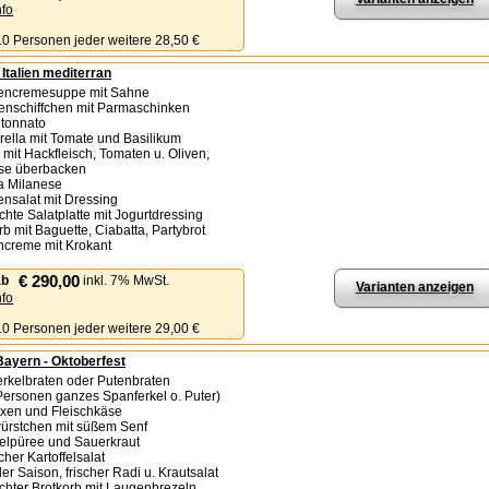
nfo
 10 Personen jeder weitere 28,50 €
 Italien me­di­ter­ran
tencremesuppe mit Sahne
enschiffchen mit Parmaschinken
o tonnato
rella mit Tomate und Basilikum
 mit Hackfleisch, Tomaten u. Oliven,
äse überbacken
ta Milanese
ensalat mit Dressing
chte Salatplatte mit Jogurtdressing
rb mit Baguette, Ciabatta, Partybrot
chcreme mit Krokant
€ 290,00
ab
inkl. 7% MwSt.
Varianten anzeigen
nfo
 10 Personen jeder weitere 29,00 €
Bayern - Oktoberfest
erkelbraten oder Putenbraten
Personen ganzes Spanferkel o. Puter)
haxen und Fleischkäse
ürstchen mit süßem Senf
ffelpüree und Sauerkraut
her Kartoffelsalat
der Saison, frischer Radi u. Krautsalat
chter Brotkorb mit Laugenbrezeln