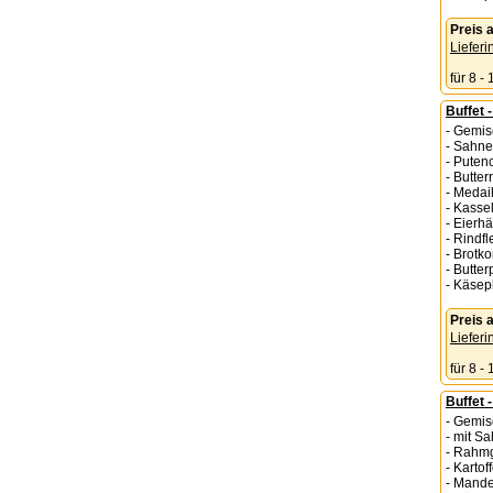
Preis
Lieferi
für 8 -
Buffet 
- Gemis
- Sahne
- Putenc
- Butter
- Medai
- Kasse
- Eierhä
- Rindfl
- Brotk
- Butter
- Käsep
Preis
Lieferi
für 8 -
Buffet -
- Gemis
- mit S
- Rahmg
- Kartof
- Mande