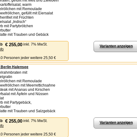
raten, gefüllt mit Mett und Zwiebeln
kartoffelsalat, warm
elröllchen mit Remoulade
eefröllchen, gefüllt mit Eiersalat
henfilet mit Früchten
elsalat „Indisch“
orb mit Partybrötchen
rbutter
latte mit Trauben und Gebäck
€ 255,00
ab
inkl. 7% MwSt.
Varianten anzeigen
nfo
 10 Personen jeder weitere 25,50 €
- Berlin Halensee
elrahmbraten mit
felgratin
elröllchen mit Remoulade
beefröllchen mit Meerrettichsahne
steak mit Ananas und Kirschen
rfsalat mit Äpfeln und Nüssen
lat
orb mit Partygebäck,
rbutter
latte mit Trauben und Salzgebäck
€ 255,00
ab
inkl. 7% MwSt.
Varianten anzeigen
nfo
 10 Personen jeder weitere 25,50 €