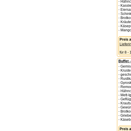
- Hähnc
- Kassle
- Eiersa
- Schin
- Brotk
- Kräute
- Käsep
- Mango
Preis
Lieferi
für 8 -
Buffet 
- Gemis
- Kruste
- gesch
- Rustik
- Gyros
- Remo
- Hähn
- Mett-I
- Geflüg
- Kraut
- Gewü
- Brotk
- Grieb
- Käseb
Preis