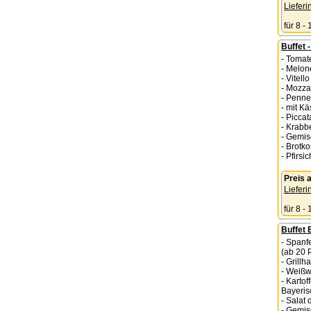
Lieferi
für 8 -
Buffet -
- Toma
- Melon
- Vitell
- Mozza
- Penne
- mit K
- Picca
- Krabb
- Gemis
- Brotko
- Pfirsi
Preis
Lieferi
für 8 -
Buffet 
- Spanf
(ab 20 
- Grill
- Weißw
- Karto
Bayerisc
- Salat 
- Gemis