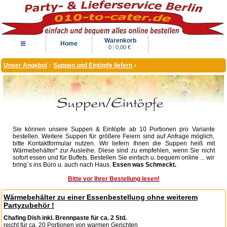
Warenkorb
≡
Home
0
|
0,00 €
Unser Angebot
:
Suppen und Eintöpfe liefern
›
Sie können unsere Suppen & Eintöpfe ab 10 Portionen pro Variante
bestellen. Weitere Suppen für größere Feiern sind auf Anfrage möglich,
bitte Kontaktformular nutzen. Wir liefern Ihnen die Suppen heiß mit
Wärmebehälter* zur Ausleihe. Diese sind zu empfehlen, wenn Sie nicht
sofort essen und für Buffets. Bestellen Sie einfach u. bequem online ... wir
bring`s ins Büro u. auch nach Haus.
Essen was Schmeckt.
Bitte vor Ihrer Bestellung lesen!
Wärmebehälter zu einer Essenbestellung ohne weiterem
Partyzubehör !
Chafing Dish inkl. Brennpaste für ca. 2 Std.
reicht für ca. 20 Portionen von warmen Gerichten