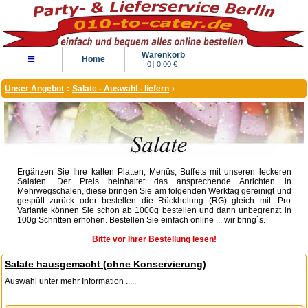
Warenkorb
≡
Home
0
|
0,00 €
Unser Angebot
:
Salate - Auswahl - liefern
›
Ergänzen Sie Ihre kalten Platten, Menüs, Buffets mit unseren leckeren
Salaten. Der Preis beinhaltet das ansprechende Anrichten in
Mehrwegschalen, diese bringen Sie am folgenden Werktag gereinigt und
gespült zurück oder bestellen die Rückholung (RG) gleich mit. Pro
Variante können Sie schon ab 1000g bestellen und dann unbegrenzt in
100g Schritten erhöhen. Bestellen Sie einfach online ... wir bring`s.
Bitte vor Ihrer Bestellung lesen!
Salate hausgemacht (ohne Konservierung)
Auswahl unter mehr Information .....