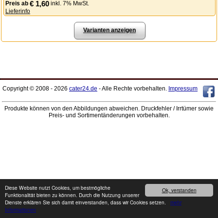
€ 1,60
Preis
ab
inkl. 7% MwSt.
Lieferinfo
Varianten anzeigen
Copyright © 2008 - 2026
cater24.de
- Alle Rechte vorbehalten.
Impressum
Produkte können von den Abbildungen abweichen. Druckfehler / Irrtümer sowie
Preis- und Sortimentänderungen vorbehalten.
Diese Website nutzt Cookies, um bestmögliche
Ok, verstanden
Funktionalität bieten zu können. Durch die Nutzung unserer
Dienste erklären Sie sich damit einverstanden, dass wir Cookies setzen.
mehr
Informationen