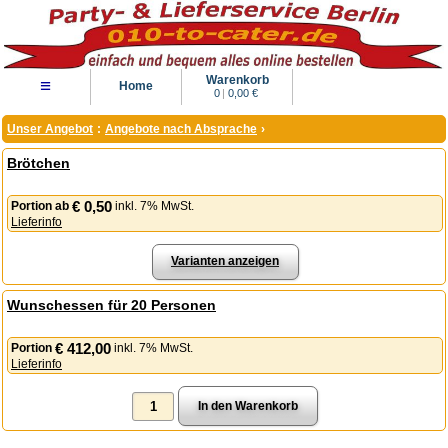
Warenkorb
≡
Home
0
|
0,00 €
Unser Angebot
:
Angebote nach Absprache
›
Brötchen
€ 0,50
Portion
ab
inkl. 7% MwSt.
Lieferinfo
Varianten anzeigen
Wunschessen für 20 Personen
€ 412,00
Portion
inkl. 7% MwSt.
Lieferinfo