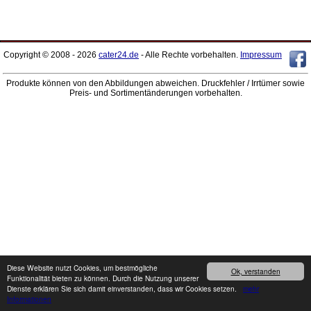
Copyright © 2008 - 2026
cater24.de
- Alle Rechte vorbehalten.
Impressum
Produkte können von den Abbildungen abweichen. Druckfehler / Irrtümer sowie
Preis- und Sortimentänderungen vorbehalten.
Diese Website nutzt Cookies, um bestmögliche
Ok, verstanden
Funktionalität bieten zu können. Durch die Nutzung unserer
Dienste erklären Sie sich damit einverstanden, dass wir Cookies setzen.
mehr
Informationen