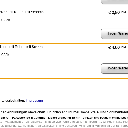
eizen mit Rührei mit Schrimps
€ 3,80
inkl.
:
022w
ollkorn mit Rührei mit Schrimps
€ 4,00
inkl.
:
022k
chte vorbehalten.
Impressum
den Abbildungen abweichen. Druckfehler / Irrtümer sowie Preis- und Sortimentän
scherei - Partyservice & Catering - Lieferservice für Berlin - einfach und bequem online best
ce - Mittagsmenüs - Lieferservice - Bringservice - online bestellen für Berlin , ... wir liefern kalte
eitsmenüs, warme Braten, Spezialitäten online bestellen, wir liefern in Mülheim an der Ruhr Sp