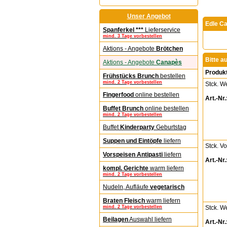
Unser Angebot
Edle C
Spanferkel ***
Lieferservice
mind. 3 Tage vorbestellen
Aktions - Angebote
Brötchen
Bitte a
Aktions - Angebote
Canapès
Produk
Frühstücks Brunch
bestellen
mind. 2 Tage vorbestellen
Stck. W
Fingerfood
online bestellen
Art.-Nr.
Buffet Brunch
online bestellen
mind. 2 Tage vorbestellen
Buffet
Kinderparty
Geburtstag
Suppen und Eintöpfe
liefern
Stck. V
Vorspeisen Antipasti
liefern
Art.-Nr.
kompl. Gerichte
warm liefern
mind. 2 Tage vorbestellen
Nudeln, Aufläufe
vegetarisch
Braten Fleisch
warm liefern
Stck. W
mind. 2 Tage vorbestellen
Beilagen
Auswahl liefern
Art.-Nr.