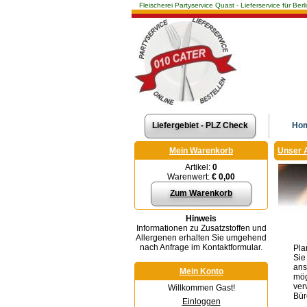
Fleischerei Partyservice Quast - Lieferservice für 
Liefergebiet - PLZ Check
Ho
Mein Warenkorb
Unser 
Artikel:
0
Warenwert:
€ 0,00
Zum Warenkorb
Hinweis
Informationen zu Zusatzstoffen und
Allergenen erhalten Sie umgehend
nach Anfrage im Kontaktformular.
Pla
Sie
ans
Mein Konto
mög
ver
Willkommen Gast!
Bür
Einloggen