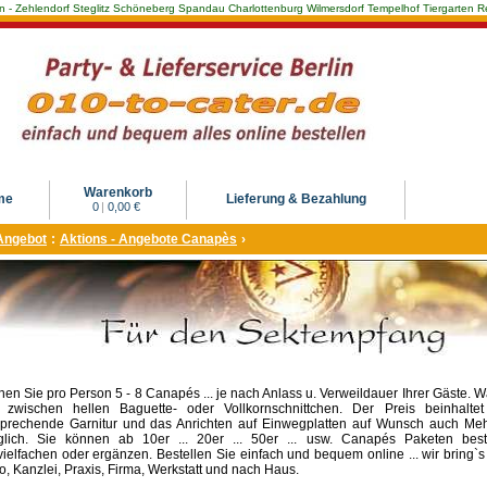
Berlin - Zehlendorf Steglitz Schöneberg Spandau Charlottenburg Wilmersdorf Tempelhof Tiergarte
Warenkorb
me
Lieferung & Bezahlung
0
|
0,00 €
Angebot
:
Aktions - Angebote Canapès
›
nen Sie pro Person 5 - 8 Canapés ... je nach Anlass u. Verweildauer Ihrer Gäste. 
 zwischen hellen Baguette- oder Vollkornschnittchen. Der Preis beinhaltet
prechende Garnitur und das Anrichten auf Einwegplatten auf Wunsch auch Me
lich. Sie können ab 10er ... 20er ... 50er ... usw. Canapés Paketen beste
vielfachen oder ergänzen. Bestellen Sie einfach und bequem online ... wir bring`s 
o, Kanzlei, Praxis, Firma, Werkstatt und nach Haus.