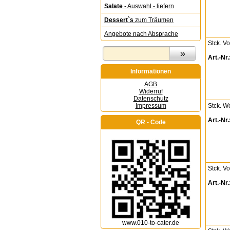
Salate
- Auswahl - liefern
Dessert`s
zum Träumen
Angebote nach Absprache
Stck. V
Art.-Nr.
Informationen
AGB
Widerruf
Datenschutz
Stck. W
Impressum
Art.-Nr.
QR - Code
Stck. V
Art.-Nr.
www.010-to-cater.de