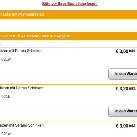
Bitte vor Ihrer Bestellung lesen!
anapès mit Premiumbelag
us diesen 12 Artikelvarianten auswählen:
t
eizen mit Parma Schinken
€ 3,00
inkl.
:
021w
ollkorn mit Parma Schinken
€ 3,20
inkl.
:
021k
eizen mit Serano Schinken
€ 3,00
inkl.
:
021w