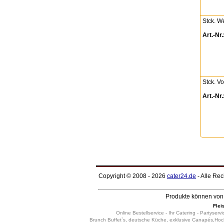
Stck. W
Art.-Nr.
Stck. V
Art.-Nr.
Copyright © 2008 - 2026
cater24.de
- Alle Re
Produkte können von 
Flei
Online Bestellservice - Ihr Catering - Partyservi
Brunch Buffet`s, deutsche Küche, exklusive Canapés,Hochz