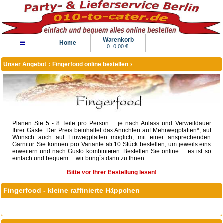
Warenkorb
≡
Home
0
|
0,00 €
Unser Angebot
:
Fingerfood online bestellen
›
Planen Sie 5 - 8 Teile pro Person ... je nach Anlass und Verweildauer
Ihrer Gäste. Der Preis beinhaltet das Anrichten auf Mehrwegplatten*, auf
Wunsch auch auf Einwegplatten möglich, mit einer ansprechenden
Garnitur. Sie können pro Variante ab 10 Stück bestellen, um jeweils eins
erweitern und nach Gusto kombinieren. Bestellen Sie online ... es ist so
einfach und bequem ... wir bring`s dann zu Ihnen.
Bitte vor Ihrer Bestellung lesen!
Fingerfood - kleine raffinierte Häppchen