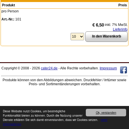
Produkt
Preis
pro Person
Art.-Nr.:
101
€ 6,50
inkl. 7% MwSt.
Lieferinfo
Copyright © 2008 - 2026
cater24.de
- Alle Rechte vorbehalten.
Impressum
Produkte können von den Abbildungen abweichen. Druckfehler / Irrtümer sowie
Preis- und Sortimentänderungen vorbehalten.
Diese Website nutzt Cookies, um bestmögliche
Ok, verstanden
Funktionalität bieten zu können. Durch die Nutzung unserer
Dienste erklären Sie sich damit einverstanden, dass wir Cookies setzen.
mehr
Informationen