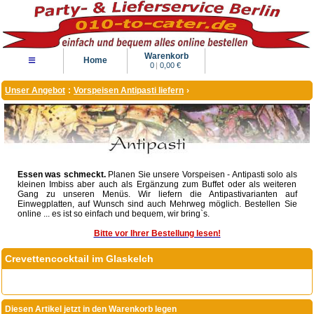
Warenkorb
≡
Home
0
|
0,00 €
Unser Angebot
:
Vorspeisen Antipasti liefern
›
Essen was schmeckt.
Planen Sie unsere Vorspeisen - Antipasti solo als
kleinen Imbiss aber auch als Ergänzung zum Buffet oder als weiteren
Gang zu unseren Menüs. Wir liefern die Antipastivarianten auf
Einwegplatten, auf Wunsch sind auch Mehrweg möglich. Bestellen Sie
online ... es ist so einfach und bequem, wir bring`s.
Bitte vor Ihrer Bestellung lesen!
Crevettencocktail im Glaskelch
Diesen Artikel jetzt in den Warenkorb legen