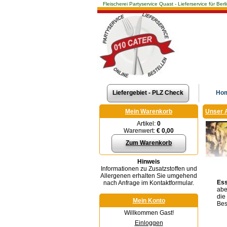
Fleischerei Partyservice Quast - Lieferservice für 
Liefergebiet - PLZ Check
Ho
Mein Warenkorb
Unser 
Artikel:
0
Warenwert:
€ 0,00
Zum Warenkorb
Hinweis
Informationen zu Zusatzstoffen und
Allergenen erhalten Sie umgehend
Es
nach Anfrage im Kontaktformular.
abe
die
Mein Konto
Bes
Willkommen Gast!
Einloggen