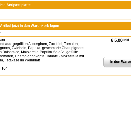
te Antipastiplatte
Artikel jetzt in den Warenkorb legen
t
son
€ 5,00
inkl.
nd aus: gegrillten Auberginen, Zucchini, Tomaten,
nons, Zwiebeln, Paprika, geschmorte Champignons
to Balsamico, Mozzarella-Paprika-Spieße, gefüllte
ltomaten, Champignonköpfe, Tomate - Mozzarella mit
um, Fetakäse im Weinblatt
:
104