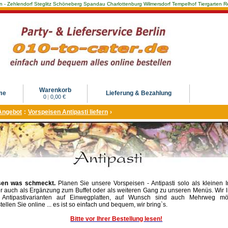
Berlin - Zehlendorf Steglitz Schöneberg Spandau Charlottenburg Wilmersdorf Tempelhof Tiergarte
Warenkorb
me
Lieferung & Bezahlung
0
|
0,00 €
Angebot
:
Vorspeisen Antipasti liefern
›
sen was schmeckt.
Planen Sie unsere Vorspeisen - Antipasti solo als kleinen 
r auch als Ergänzung zum Buffet oder als weiteren Gang zu unseren Menüs. Wir l
 Antipastivarianten auf Einwegplatten, auf Wunsch sind auch Mehrweg mög
tellen Sie online ... es ist so einfach und bequem, wir bring`s.
Bitte vor Ihrer Bestellung lesen!