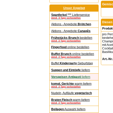
Gemisch
Unser Angebot
Spanferkel ***
Lieferservice
mind. 3 Tage vorbestellen
Diesen 
Aktions - Angebote
Brötchen
Produk
Aktions - Angebote
Canapès
pro Per
bestehe
Frühstücks Brunch
bestellen
Champig
mind. 2 Tage vorbestellen
mit Ace
Fingerfood
online bestellen
Cocktai
Basilik
Buffet Brunch
online bestellen
mind. 2 Tage vorbestellen
Art.-Nr.
Buffet
Kinderparty
Geburtstag
Suppen und Eintöpfe
liefern
Vorspeisen Antipasti
liefern
kompl. Gerichte
warm liefern
mind. 2 Tage vorbestellen
Nudeln, Aufläufe
vegetarisch
Braten Fleisch
warm liefern
mind. 2 Tage vorbestellen
Beilagen
Auswahl liefern