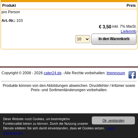
Produkt
Preis
pro Person
Art.-Nr.:
103
€ 3,50
inkl. 7% MwSt.
Lieferinfo
Copyright © 2008 - 2026
cater24.de
- Alle Rechte vorbehalten.
Impressum
Produkte können von den Abbildungen abweichen. Druckfehler / Irrtümer sowie
Preis- und Sortimentänderungen vorbehalten.
Diese Website nutzt Cookies, um bestmögliche
Ok, verstanden
Funktionalität bieten zu können. Durch die Nutzung unserer
Dienste erklären Sie sich damit einverstanden, dass wir Cookies setzen.
mehr
Informationen