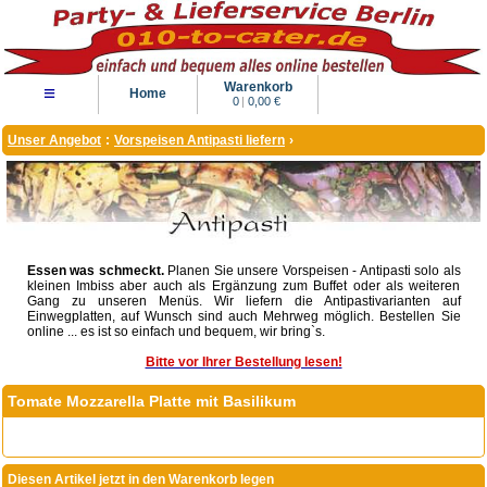
Warenkorb
≡
Home
0
|
0,00 €
Unser Angebot
:
Vorspeisen Antipasti liefern
›
Essen was schmeckt.
Planen Sie unsere Vorspeisen - Antipasti solo als
kleinen Imbiss aber auch als Ergänzung zum Buffet oder als weiteren
Gang zu unseren Menüs. Wir liefern die Antipastivarianten auf
Einwegplatten, auf Wunsch sind auch Mehrweg möglich. Bestellen Sie
online ... es ist so einfach und bequem, wir bring`s.
Bitte vor Ihrer Bestellung lesen!
Tomate Mozzarella Platte mit Basilikum
Diesen Artikel jetzt in den Warenkorb legen