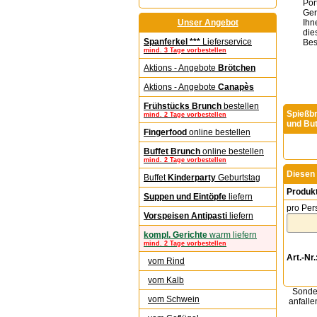
Por
Ger
Unser Angebot
Ihn
die
Spanferkel ***
Lieferservice
Best
mind. 3 Tage vorbestellen
Aktions - Angebote
Brötchen
Aktions - Angebote
Canapès
Frühstücks Brunch
bestellen
Spießbr
mind. 2 Tage vorbestellen
und Bu
Fingerfood
online bestellen
Buffet Brunch
online bestellen
mind. 2 Tage vorbestellen
Diesen 
Buffet
Kinderparty
Geburtstag
Produk
Suppen und Eintöpfe
liefern
pro Per
Vorspeisen Antipasti
liefern
kompl. Gerichte
warm liefern
mind. 2 Tage vorbestellen
Art.-Nr.
vom Rind
vom Kalb
Sonder
vom Schwein
anfalle