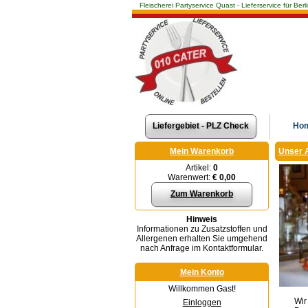
Fleischerei Partyservice Quast - Lieferservice für 
Liefergebiet - PLZ Check
Ho
Mein Warenkorb
Unser 
Artikel:
0
Warenwert:
€ 0,00
Zum Warenkorb
Hinweis
Informationen zu Zusatzstoffen und
Allergenen erhalten Sie umgehend
nach Anfrage im Kontaktformular.
Mein Konto
Willkommen Gast!
Wir
Einloggen