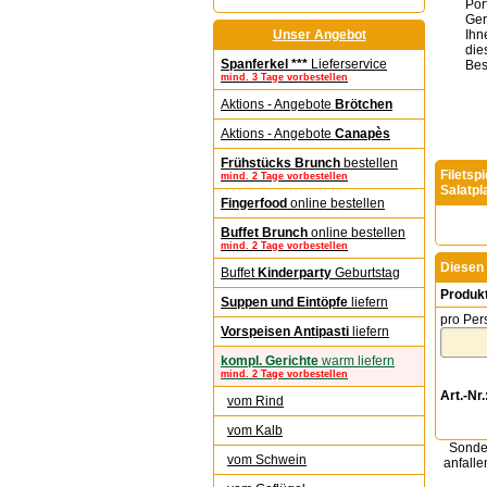
Por
Ger
Unser Angebot
Ihn
die
Spanferkel ***
Lieferservice
Best
mind. 3 Tage vorbestellen
Aktions - Angebote
Brötchen
Aktions - Angebote
Canapès
Frühstücks Brunch
bestellen
Filetsp
mind. 2 Tage vorbestellen
Salatpl
Fingerfood
online bestellen
Buffet Brunch
online bestellen
mind. 2 Tage vorbestellen
Diesen 
Buffet
Kinderparty
Geburtstag
Produk
Suppen und Eintöpfe
liefern
pro Per
Vorspeisen Antipasti
liefern
kompl. Gerichte
warm liefern
mind. 2 Tage vorbestellen
Art.-Nr.
vom Rind
vom Kalb
Sonder
vom Schwein
anfalle