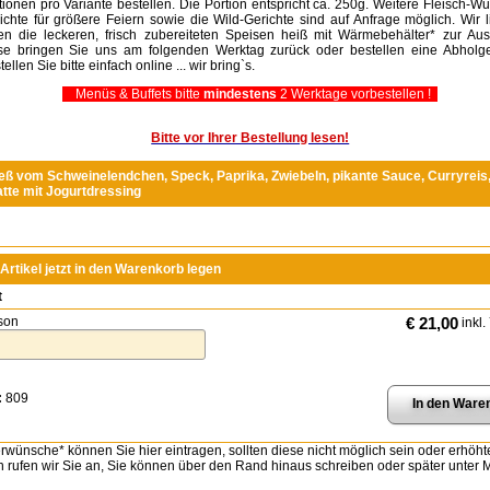
tionen pro Variante bestellen. Die Portion entspricht ca. 250g. Weitere Fleisch-W
ichte für größere Feiern sowie die Wild-Gerichte sind auf Anfrage möglich. Wir l
en die leckeren, frisch zubereiteten Speisen heiß mit Wärmebehälter* zur Aus
se bringen Sie uns am folgenden Werktag zurück oder bestellen eine Abholge
ellen Sie bitte einfach online ... wir bring`s.
Menüs & Buffets bitte
mindestens
2 Werktage vorbestellen !
Bitte vor Ihrer Bestellung lesen!
ieß vom Schweinelendchen, Speck, Paprika, Zwiebeln, pikante Sauce, Curryreis
atte mit Jogurtdressing
Artikel jetzt in den Warenkorb legen
t
son
€ 21,00
inkl.
:
809
wünsche* können Sie hier eintragen, sollten diese nicht möglich sein oder erhöht
n rufen wir Sie an, Sie können über den Rand hinaus schreiben oder später unter Mi