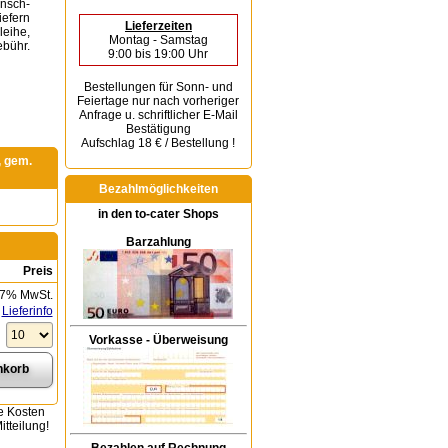
unsch-
iefern
Lieferzeiten
leihe,
Montag - Samstag
bühr.
9:00 bis 19:00 Uhr
Bestellungen für Sonn- und
Feiertage
nur nach vorheriger
Anfrage u. schriftlicher E-Mail
Bestätigung
Aufschlag 18 € / Bestellung !
, gem.
Bezahlmöglichkeiten
in den to-cater Shops
Barzahlung
Preis
 7% MwSt.
Lieferinfo
Vorkasse - Überweisung
e Kosten
tteilung!