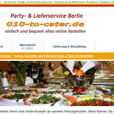
Berlin - Zehlendorf Steglitz Schöneberg Spandau Charlottenburg Wilmersdorf Tempelhof Tiergarte
Warenkorb
me
Lieferung & Bezahlung
0
|
0,00 €
Angebot
:
kompl. Gerichte warm liefern mind. 2 Tage vorbestellen
›
 bieten Ihnen eine breite Auswahl an warmen Fleischgerichten, diese können Sie