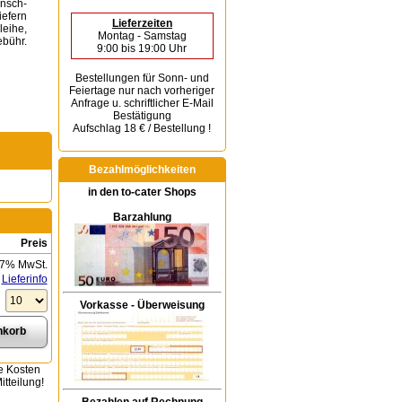
unsch-
iefern
Lieferzeiten
leihe,
Montag - Samstag
bühr.
9:00 bis 19:00 Uhr
Bestellungen für Sonn- und
Feiertage
nur nach vorheriger
Anfrage u. schriftlicher E-Mail
Bestätigung
Aufschlag 18 € / Bestellung !
Bezahlmöglichkeiten
in den to-cater Shops
Barzahlung
Preis
 7% MwSt.
Lieferinfo
Vorkasse - Überweisung
e Kosten
tteilung!