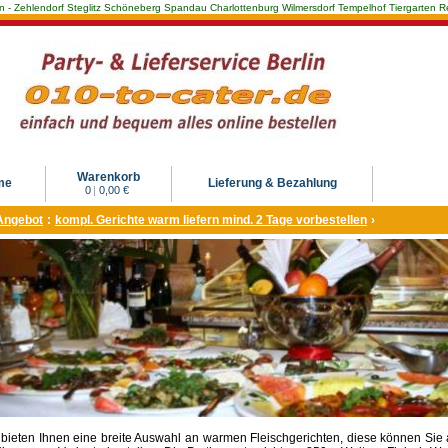
Berlin - Zehlendorf Steglitz Schöneberg Spandau Charlottenburg Wilmersdorf Tempelhof Tiergarte
Warenkorb
me
Lieferung & Bezahlung
0
|
0,00 €
Angebot
:
kompl. Gerichte warm liefern mind. 2 Tage vorbestellen
›
 bieten Ihnen eine breite Auswahl an warmen Fleischgerichten, diese können Sie