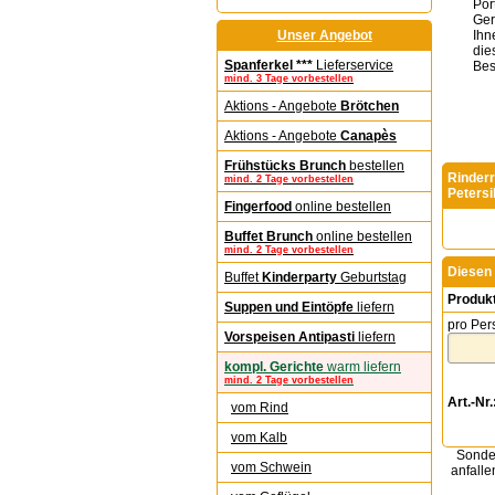
Por
Ger
Unser Angebot
Ihn
die
Spanferkel ***
Lieferservice
Best
mind. 3 Tage vorbestellen
Aktions - Angebote
Brötchen
Aktions - Angebote
Canapès
Frühstücks Brunch
bestellen
Rinder
mind. 2 Tage vorbestellen
Petersi
Fingerfood
online bestellen
Buffet Brunch
online bestellen
mind. 2 Tage vorbestellen
Diesen 
Buffet
Kinderparty
Geburtstag
Produk
Suppen und Eintöpfe
liefern
pro Per
Vorspeisen Antipasti
liefern
kompl. Gerichte
warm liefern
mind. 2 Tage vorbestellen
Art.-Nr.
vom Rind
vom Kalb
Sonder
vom Schwein
anfalle