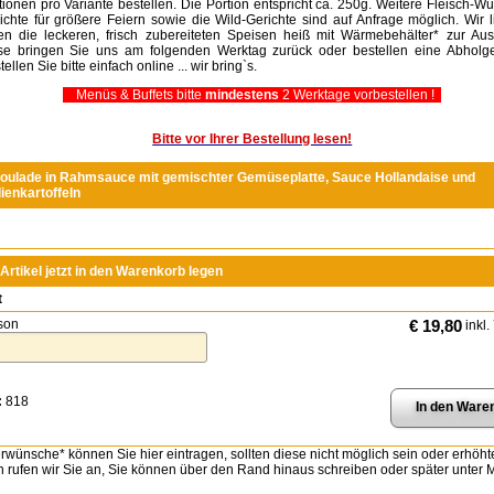
tionen pro Variante bestellen. Die Portion entspricht ca. 250g. Weitere Fleisch-W
ichte für größere Feiern sowie die Wild-Gerichte sind auf Anfrage möglich. Wir l
en die leckeren, frisch zubereiteten Speisen heiß mit Wärmebehälter* zur Aus
se bringen Sie uns am folgenden Werktag zurück oder bestellen eine Abholge
ellen Sie bitte einfach online ... wir bring`s.
Menüs & Buffets bitte
mindestens
2 Werktage vorbestellen !
Bitte vor Ihrer Bestellung lesen!
roulade in Rahmsauce mit gemischter Gemüseplatte, Sauce Hollandaise und
lienkartoffeln
Artikel jetzt in den Warenkorb legen
t
son
€ 19,80
inkl.
:
818
wünsche* können Sie hier eintragen, sollten diese nicht möglich sein oder erhöht
n rufen wir Sie an, Sie können über den Rand hinaus schreiben oder später unter Mi