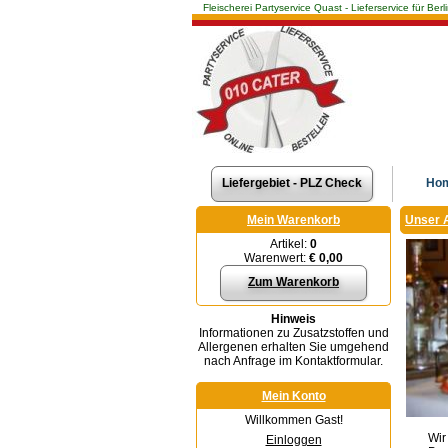
Fleischerei Partyservice Quast - Lieferservice für 
Liefergebiet - PLZ Check
Ho
Mein Warenkorb
Unser 
Artikel:
0
Warenwert:
€ 0,00
Zum Warenkorb
Hinweis
Informationen zu Zusatzstoffen und
Allergenen erhalten Sie umgehend
nach Anfrage im Kontaktformular.
Mein Konto
Willkommen Gast!
Wir
Einloggen