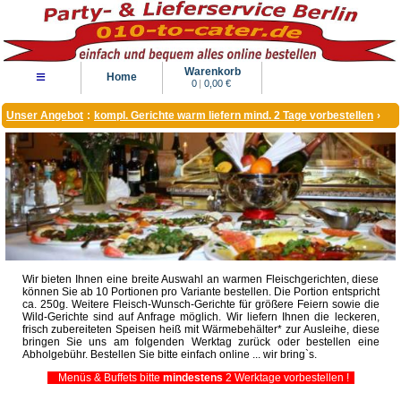
Warenkorb
≡
Home
0
|
0,00 €
Unser Angebot
:
kompl. Gerichte warm liefern mind. 2 Tage vorbestellen
›
Wir bieten Ihnen eine breite Auswahl an warmen Fleischgerichten, diese
können Sie ab 10 Portionen pro Variante bestellen. Die Portion entspricht
ca. 250g. Weitere Fleisch-Wunsch-Gerichte für größere Feiern sowie die
Wild-Gerichte sind auf Anfrage möglich. Wir liefern Ihnen die leckeren,
frisch zubereiteten Speisen heiß mit Wärmebehälter* zur Ausleihe, diese
bringen Sie uns am folgenden Werktag zurück oder bestellen eine
Abholgebühr. Bestellen Sie bitte einfach online ... wir bring`s.
Menüs & Buffets bitte
mindestens
2 Werktage vorbestellen !