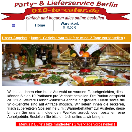
Warenkorb
≡
Home
0
|
0,00 €
Unser Angebot
:
kompl. Gerichte warm liefern mind. 2 Tage vorbestellen
›
Wir bieten Ihnen eine breite Auswahl an warmen Fleischgerichten, diese
können Sie ab 10 Portionen pro Variante bestellen. Die Portion entspricht
ca. 250g. Weitere Fleisch-Wunsch-Gerichte für größere Feiern sowie die
Wild-Gerichte sind auf Anfrage möglich. Wir liefern Ihnen die leckeren,
frisch zubereiteten Speisen heiß mit Wärmebehälter* zur Ausleihe, diese
bringen Sie uns am folgenden Werktag zurück oder bestellen eine
Abholgebühr. Bestellen Sie bitte einfach online ... wir bring`s.
Menüs & Buffets bitte
mindestens
2 Werktage vorbestellen !