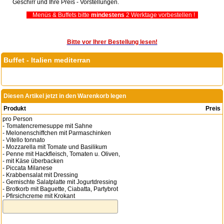
Geschirr und Ihre Preis - Vorstellungen.
Menüs & Buffets bitte
mindestens
2 Werktage vorbestellen !
Bitte vor Ihrer Bestellung lesen!
Buffet - Italien me­di­ter­ran
Diesen Artikel jetzt in den Warenkorb legen
Produkt
Preis
pro Person
- Tomatencremesuppe mit Sahne
- Melonenschiffchen mit Parmaschinken
- Vitello tonnato
- Mozzarella mit Tomate und Basilikum
- Penne mit Hackfleisch, Tomaten u. Oliven,
- mit Käse überbacken
- Piccata Milanese
- Krabbensalat mit Dressing
- Gemischte Salatplatte mit Jogurtdressing
- Brotkorb mit Baguette, Ciabatta, Partybrot
- Pfirsichcreme mit Krokant