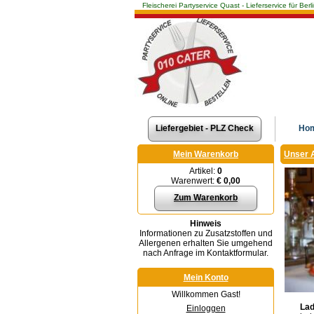
Fleischerei Partyservice Quast - Lieferservice für 
Liefergebiet - PLZ Check
Ho
Mein Warenkorb
Unser 
Artikel:
0
Warenwert:
€ 0,00
Zum Warenkorb
Hinweis
Informationen zu Zusatzstoffen und
Allergenen erhalten Sie umgehend
nach Anfrage im Kontaktformular.
Mein Konto
Willkommen Gast!
Lad
Einloggen