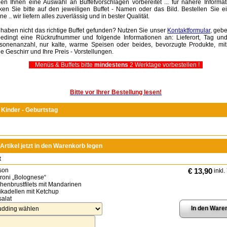
en Ihnen eine Auswahl an Buffetvorschlägen vorbereitet ... für nähere Informa
cken Sie bitte auf den jeweiligen Buffet - Namen oder das Bild. Bestellen Sie e
ne .. wir liefern alles zuverlässig und in bester Qualität.
 haben nicht das richtige Buffet gefunden? Nutzen Sie unser
Kontaktformular
, geb
edingt eine Rückrufnummer und folgende Informationen an: Lieferort, Tag und
sonenanzahl, nur kalte, warme Speisen oder beides, bevorzugte Produkte, mit
e Geschirr und Ihre Preis - Vorstellungen.
Menüs & Buffets bitte
mindestens
2 Werktage vorbestellen !
Bitte vor Ihrer Bestellung lesen!
- Kinder - Geburtstag
Artikel jetzt in den Warenkorb legen
t
son
€ 13,90
inkl.
roni „Bolognese“
henbrustfilets mit Mandarinen
rikadellen mit Ketchup
salat