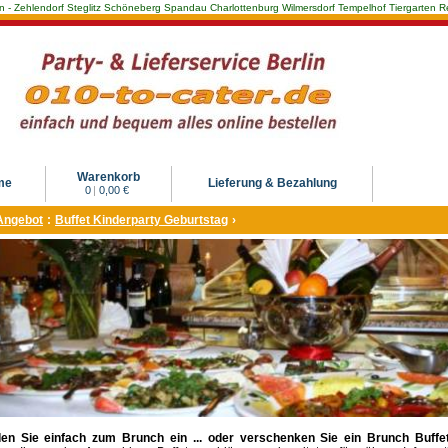
Berlin - Zehlendorf Steglitz Schöneberg Spandau Charlottenburg Wilmersdorf Tempelhof Tiergarte
Warenkorb
me
Lieferung & Bezahlung
0
|
0,00 €
Angebot
:
Buffet Kinderparty Geburtstag
›
en Sie einfach zum Brunch ein ... oder verschenken Sie ein Brunch Buffet