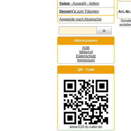
Salate
- Auswahl - liefern
Dessert`s
zum Träumen
Art.-Nr.
Angebote nach Absprache
Sonder
anfalle
Informationen
AGB
Widerruf
Datenschutz
Impressum
QR - Code
www.010-to-cater.de