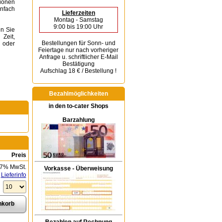
tionen
infach
Lieferzeiten
Montag - Samstag
9:00 bis 19:00 Uhr
en Sie
 Zeit,
Bestellungen für Sonn- und
 oder
Feiertage
nur nach vorheriger
Anfrage u. schriftlicher E-Mail
Bestätigung
Aufschlag 18 € / Bestellung !
Bezahlmöglichkeiten
in den to-cater Shops
Barzahlung
Preis
 7% MwSt.
Vorkasse - Überweisung
Lieferinfo