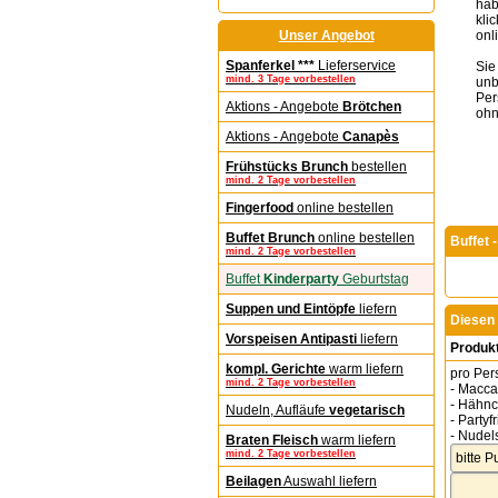
hab
kli
Unser Angebot
onli
Spanferkel ***
Lieferservice
Sie
mind. 3 Tage vorbestellen
unb
Per
Aktions - Angebote
Brötchen
ohn
Aktions - Angebote
Canapès
Frühstücks Brunch
bestellen
mind. 2 Tage vorbestellen
Fingerfood
online bestellen
Buffet Brunch
online bestellen
Buffet 
mind. 2 Tage vorbestellen
Buffet
Kinderparty
Geburtstag
Suppen und Eintöpfe
liefern
Diesen 
Vorspeisen Antipasti
liefern
Produk
kompl. Gerichte
warm liefern
pro Per
mind. 2 Tage vorbestellen
- Macca
- Hähnc
Nudeln, Aufläufe
vegetarisch
- Partyf
- Nudel
Braten Fleisch
warm liefern
mind. 2 Tage vorbestellen
Beilagen
Auswahl liefern