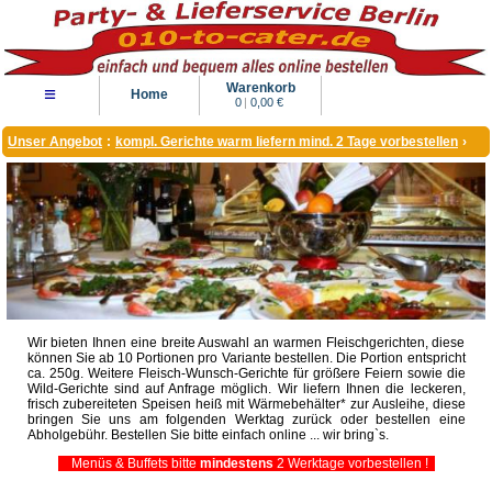
Warenkorb
≡
Home
0
|
0,00 €
Unser Angebot
:
kompl. Gerichte warm liefern mind. 2 Tage vorbestellen
›
Wir bieten Ihnen eine breite Auswahl an warmen Fleischgerichten, diese
können Sie ab 10 Portionen pro Variante bestellen. Die Portion entspricht
ca. 250g. Weitere Fleisch-Wunsch-Gerichte für größere Feiern sowie die
Wild-Gerichte sind auf Anfrage möglich. Wir liefern Ihnen die leckeren,
frisch zubereiteten Speisen heiß mit Wärmebehälter* zur Ausleihe, diese
bringen Sie uns am folgenden Werktag zurück oder bestellen eine
Abholgebühr. Bestellen Sie bitte einfach online ... wir bring`s.
Menüs & Buffets bitte
mindestens
2 Werktage vorbestellen !