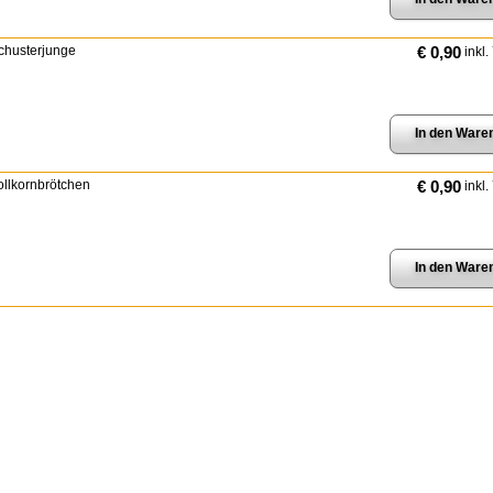
chusterjunge
€ 0,90
inkl.
ollkornbrötchen
€ 0,90
inkl.