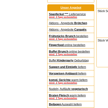
Unser Angebot
Stück S
Spanferkel ***
Lieferservice
mind. 3 Tage vorbestellen
Aktions - Angebote
Brötchen
Aktions - Angebote
Canapès
Frühstücks Brunch
bestellen
mind. 2 Tage vorbestellen
Stück V
Fingerfood
online bestellen
Buffet Brunch
online bestellen
mind. 2 Tage vorbestellen
Buffet
Kinderparty
Geburtstag
Suppen und Eintöpfe
liefern
Vorspeisen Antipasti
liefern
kompl. Gerichte
warm liefern
mind. 2 Tage vorbestellen
Nudeln, Aufläufe
vegetarisch
Braten Fleisch
warm liefern
mind. 2 Tage vorbestellen
Beilagen
Auswahl liefern