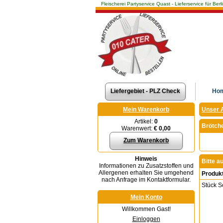
Fleischerei Partyservice Quast - Lieferservice für 
Liefergebiet - PLZ Check
Ho
Mein Warenkorb
Unser 
Artikel:
0
Brötch
Warenwert:
€ 0,00
Zum Warenkorb
Hinweis
Bitte a
Informationen zu Zusatzstoffen und
Allergenen erhalten Sie umgehend
Produk
nach Anfrage im Kontaktformular.
Stück S
Mein Konto
Willkommen Gast!
Einloggen