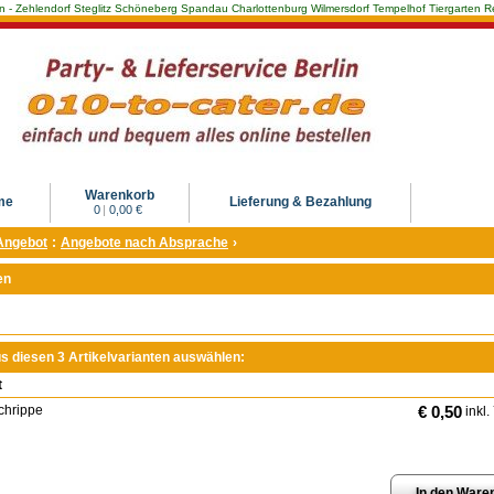
Berlin - Zehlendorf Steglitz Schöneberg Spandau Charlottenburg Wilmersdorf Tempelhof Tiergarte
Warenkorb
me
Lieferung & Bezahlung
0
|
0,00 €
Angebot
:
Angebote nach Absprache
›
en
us diesen 3 Artikelvarianten auswählen:
t
chrippe
€ 0,50
inkl.