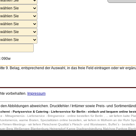
:
090w
itte 9. Belag, entsprechend der Auswahl, in das freie Feld eintragen oder wir ergä
chte vorbehalten.
Impressum
den Abbildungen abweichen. Druckfehler / Irrtümer sowie Preis- und Sortimentän
scherei - Partyservice & Catering - Lieferservice für Berlin - einfach und bequem online best
ce - Mittagsmenüs - Lieferservice - Bringservice - online bestellen für Berlin , ... wir liefern kalte
eitsmenüs, warme Braten, Spezialitäten online bestellen, wir liefern in Mülheim an der Ruhr Sp
rmen-Meetings - wir liefern Fleischerei Qualität`s Fleisch- und Wurstwaren, Buffet`s - bestellen
zlauer Berg Weißensee Blankenburg Heinersdorf Karow Stadtrandsiedlung Malchow Pankow Blan
elhorst Siemensstadt Staaken Gatow Kladow Hakenfelde Falkenhagener Feld Wilhelmstadt Ste