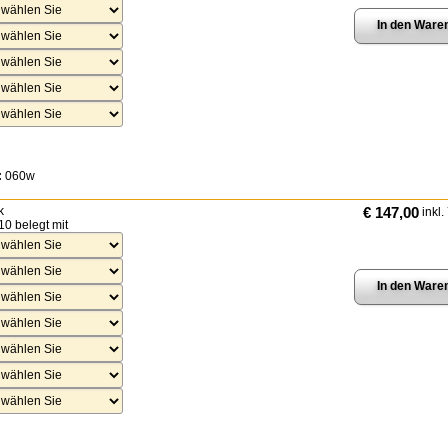
:
060w
k
€ 147,00
inkl.
10 belegt mit