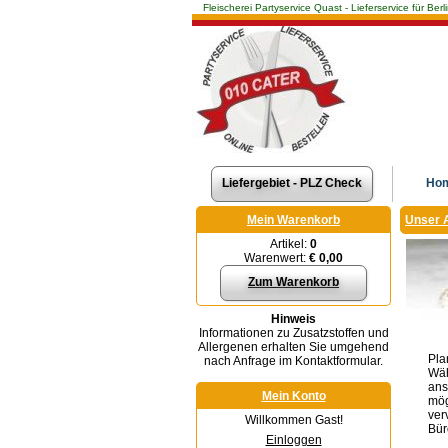
Fleischerei Partyservice Quast - Lieferservice für 
Liefergebiet - PLZ Check
Ho
Mein Warenkorb
Unser 
Artikel:
0
Warenwert:
€ 0,00
Zum Warenkorb
Hinweis
Informationen zu Zusatzstoffen und
Allergenen erhalten Sie umgehend
Pla
nach Anfrage im Kontaktformular.
Wäh
ans
Mein Konto
mög
ver
Willkommen Gast!
Bür
Einloggen