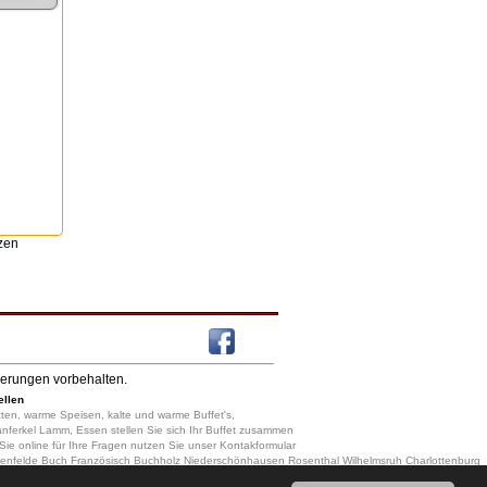
nzen
derungen vorbehalten.
ellen
 Platten, warme Speisen, kalte und warme Buffet's,
anferkel Lamm, Essen stellen Sie sich Ihr Buffet zusammen
 Sie online für Ihre Fragen nutzen Sie unser Kontakformular
kenfelde Buch Französisch Buchholz Niederschönhausen Rosenthal Wilhelmsruh Charlottenburg
glitz Lichterfelde Lankwitz Zehlendorf Dahlem Nikolassee Wannsee Schöneberg Friedenau