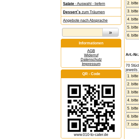
Salate
- Auswahl - liefern
Dessert`s
zum Träumen
Angebote nach Absprache
Informationen
AGB
Art.-Nr.
Widerruf
Datenschutz
Impressum
70 Stüc
jeweils 
QR - Code
www.010-to-cater.de