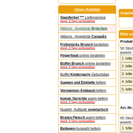
Unser Angebot
Angebot
Spanferkel ***
Lieferservice
mind. 3 Tage vorbestellen
Aktions - Angebote
Brötchen
Bitte a
Aktions - Angebote
Canapès
Produk
Frühstücks Brunch
bestellen
50 Stüc
mind. 2 Tage vorbestellen
jeweils 
Fingerfood
online bestellen
Buffet Brunch
online bestellen
mind. 2 Tage vorbestellen
Buffet
Kinderparty
Geburtstag
Suppen und Eintöpfe
liefern
Vorspeisen Antipasti
liefern
kompl. Gerichte
warm liefern
mind. 2 Tage vorbestellen
Art.-Nr.
Nudeln, Aufläufe
vegetarisch
Braten Fleisch
warm liefern
60 Stüc
mind. 2 Tage vorbestellen
jeweils 
Beilagen
Auswahl liefern