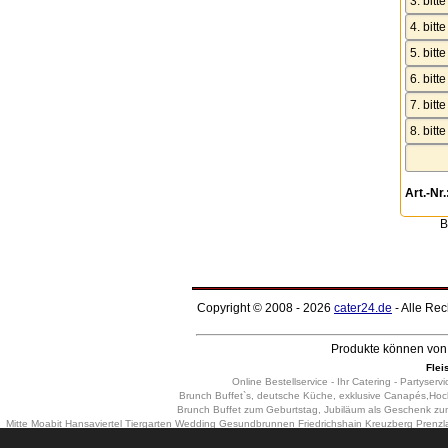
Art.-Nr.
B
Copyright © 2008 - 2026
cater24.de
- Alle Re
Produkte können von 
Flei
Online Bestellservice - Ihr Catering - Partyservi
Brunch Buffet`s, deutsche Küche, exklusive Canapés,Hochz
Brunch Buffet zum Geburtstag, Jubiläum als Geschenk zum Fi
Mitte Moabit Hansaviertel Tiergarten Wedding Gesundbrunnen Friedrichshain Kreuzberg Pren
Wilmersdorf Schmargendorf Grunewald Westend Charlottenburg-Nord Halensee Spandau Has