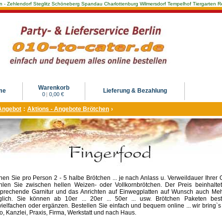
Berlin - Zehlendorf Steglitz Schöneberg Spandau Charlottenburg Wilmersdorf Tempelhof Tiergarte
Warenkorb
me
Lieferung & Bezahlung
0
|
0,00 €
Angebot
:
Aktions - Angebote Brötchen
›
nen Sie pro Person 2 - 5 halbe Brötchen ... je nach Anlass u. Verweildauer Ihrer 
len Sie zwischen hellen Weizen- oder Vollkornbrötchen. Der Preis beinhaltet
prechende Garnitur und das Anrichten auf Einwegplatten auf Wunsch auch Me
lich. Sie können ab 10er ... 20er ... 50er ... usw. Brötchen Paketen beste
vielfachen oder ergänzen. Bestellen Sie einfach und bequem online ... wir bring`s 
o, Kanzlei, Praxis, Firma, Werkstatt und nach Haus.