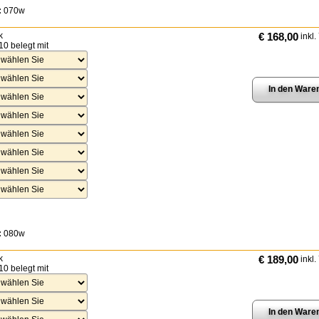
:
070w
k
€ 168,00
inkl.
10 belegt mit
:
080w
k
€ 189,00
inkl.
10 belegt mit