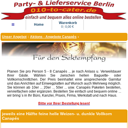
Warenkorb
≡
Home
0
|
0,00 €
Unser Angebot
:
Aktions - Angebote Canapès
›
Planen Sie pro Person 5 - 8 Canapés ... je nach Anlass u. Verweildauer
Ihrer Gäste. Wählen Sie zwischen hellen Baguette- oder
Vollkornschnittchen. Der Preis beinhaltet eine ansprechende Garnitur
und das Anrichten auf Einwegplatten auf Wunsch auch Mehrweg möglich.
Sie können ab 10er ... 20er ... 50er ... usw. Canapés Paketen bestellen,
vervielfachen oder ergänzen. Bestellen Sie einfach und bequem online ...
wir bring`s in Ihr Büro, Kanzlei, Praxis, Firma, Werkstatt und nach Haus.
Bitte vor Ihrer Bestellung lesen!
jeweils eine Hälfte feine helle Weizen- u. dunkle Vollkorn
Canapés