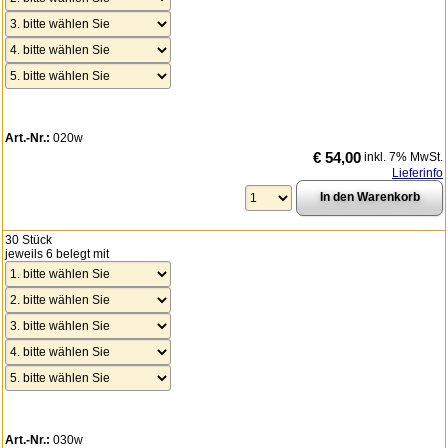
Art.-Nr.:
020w
€ 54,00
inkl. 7% MwSt.
Lieferinfo
30 Stück
jeweils 6 belegt mit
Art.-Nr.:
030w