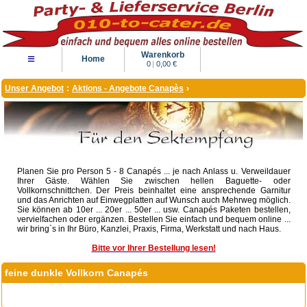
Warenkorb
≡
Home
0
|
0,00 €
Unser Angebot
:
Aktions - Angebote Canapès
›
Planen Sie pro Person 5 - 8 Canapés ... je nach Anlass u. Verweildauer
Ihrer Gäste. Wählen Sie zwischen hellen Baguette- oder
Vollkornschnittchen. Der Preis beinhaltet eine ansprechende Garnitur
und das Anrichten auf Einwegplatten auf Wunsch auch Mehrweg möglich.
Sie können ab 10er ... 20er ... 50er ... usw. Canapés Paketen bestellen,
vervielfachen oder ergänzen. Bestellen Sie einfach und bequem online ...
wir bring`s in Ihr Büro, Kanzlei, Praxis, Firma, Werkstatt und nach Haus.
Bitte vor Ihrer Bestellung lesen!
feine dunkle Vollkorn Canapés