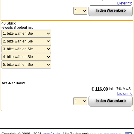
Lieferinfo
40 Stück
jeweils 8 belegt mit
Art.-Nr.:
040w
€ 116,00
inkl. 7% MwSt.
Lieferinfo