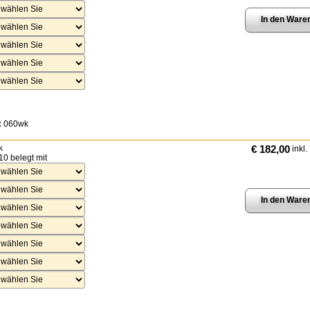
:
060wk
k
€ 182,00
inkl.
10 belegt mit