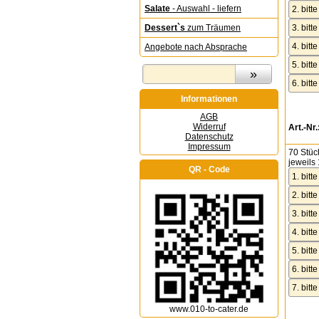
Salate
- Auswahl - liefern
Dessert`s
zum Träumen
Angebote nach Absprache
Informationen
AGB
Widerruf
Art.-Nr.
Datenschutz
Impressum
70 Stüc
jeweils 
QR - Code
www.010-to-cater.de