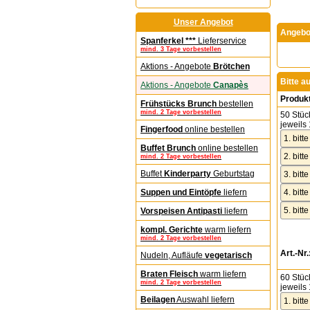
Unser Angebot
Angebot
Spanferkel ***
Lieferservice
mind. 3 Tage vorbestellen
Aktions - Angebote
Brötchen
Bitte a
Aktions - Angebote
Canapès
Produk
Frühstücks Brunch
bestellen
mind. 2 Tage vorbestellen
50 Stüc
jeweils 
Fingerfood
online bestellen
Buffet Brunch
online bestellen
mind. 2 Tage vorbestellen
Buffet
Kinderparty
Geburtstag
Suppen und Eintöpfe
liefern
Vorspeisen Antipasti
liefern
kompl. Gerichte
warm liefern
mind. 2 Tage vorbestellen
Art.-Nr.
Nudeln, Aufläufe
vegetarisch
Braten Fleisch
warm liefern
60 Stüc
mind. 2 Tage vorbestellen
jeweils 
Beilagen
Auswahl liefern