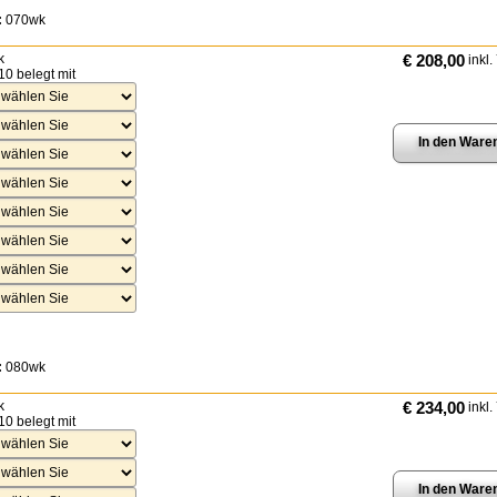
:
070wk
k
€ 208,00
inkl.
10 belegt mit
:
080wk
k
€ 234,00
inkl.
10 belegt mit