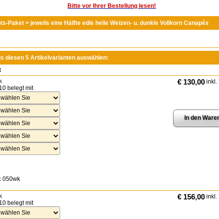
Bitte vor Ihrer Bestellung lesen!
s-Paket > jeweils eine Hälfte edle helle Weizen- u. dunkle Vollkorn Canapés
us diesen 5 Artikelvarianten auswählen:
t
k
€ 130,00
inkl.
10 belegt mit
:
050wk
k
€ 156,00
inkl.
10 belegt mit