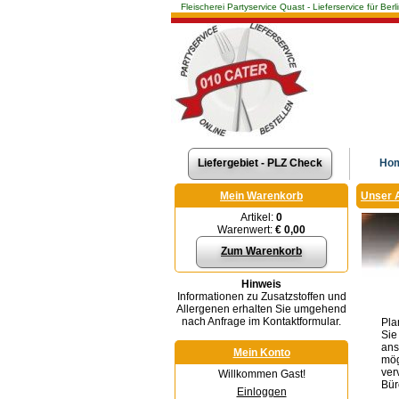
Fleischerei Partyservice Quast - Lieferservice für 
Liefergebiet - PLZ Check
Ho
Mein Warenkorb
Unser 
Artikel:
0
Warenwert:
€ 0,00
Zum Warenkorb
Hinweis
Informationen zu Zusatzstoffen und
Allergenen erhalten Sie umgehend
nach Anfrage im Kontaktformular.
Pla
Sie
ans
Mein Konto
mög
ver
Willkommen Gast!
Bür
Einloggen