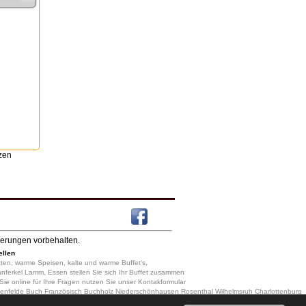
nzen
derungen vorbehalten.
ellen
 Platten, warme Speisen, kalte und warme Buffet's,
anferkel Lamm, Essen stellen Sie sich Ihr Buffet zusammen
 Sie online für Ihre Fragen nutzen Sie unser Kontakformular
kenfelde Buch Französisch Buchholz Niederschönhausen Rosenthal Wilhelmsruh Charlottenburg
glitz Lichterfelde Lankwitz Zehlendorf Dahlem Nikolassee Wannsee Schöneberg Friedenau