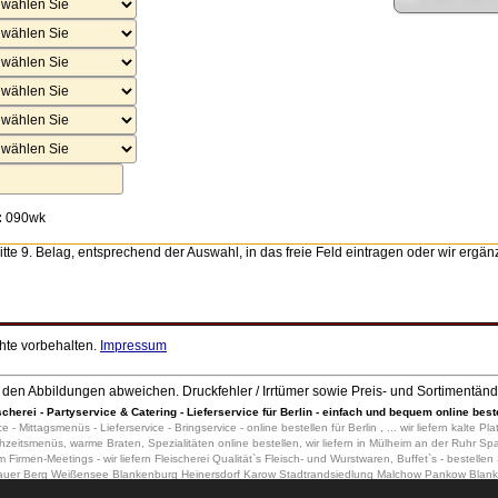
:
090wk
itte 9. Belag, entsprechend der Auswahl, in das freie Feld eintragen oder wir ergä
chte vorbehalten.
Impressum
den Abbildungen abweichen. Druckfehler / Irrtümer sowie Preis- und Sortimentän
scherei - Partyservice & Catering - Lieferservice für Berlin - einfach und bequem online best
ce - Mittagsmenüs - Lieferservice - Bringservice - online bestellen für Berlin , ... wir liefern kalte
eitsmenüs, warme Braten, Spezialitäten online bestellen, wir liefern in Mülheim an der Ruhr Sp
rmen-Meetings - wir liefern Fleischerei Qualität`s Fleisch- und Wurstwaren, Buffet`s - bestellen
zlauer Berg Weißensee Blankenburg Heinersdorf Karow Stadtrandsiedlung Malchow Pankow Blan
elhorst Siemensstadt Staaken Gatow Kladow Hakenfelde Falkenhagener Feld Wilhelmstadt Ste