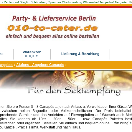
Berlin - Zehlendorf Steglitz Schöneberg Spandau Charlottenburg Wilmersdorf Tempelhof Tiergarte
Warenkorb
me
Lieferung & Bezahlung
0
|
0,00 €
Angebot
:
Aktions - Angebote Canapès
›
nen Sie pro Person 5 - 8 Canapés ... je nach Anlass u. Verweildauer Ihrer Gäste. 
 zwischen hellen Baguette- oder Vollkornschnittchen. Der Preis beinhaltet
prechende Garnitur und das Anrichten auf Einwegplatten auf Wunsch auch Me
lich. Sie können ab 10er ... 20er ... 50er ... usw. Canapés Paketen beste
vielfachen oder ergänzen. Bestellen Sie einfach und bequem online ... wir bring`s 
o, Kanzlei, Praxis, Firma, Werkstatt und nach Haus.