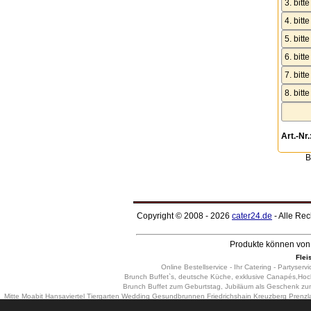
Art.-Nr.
B
Copyright © 2008 - 2026
cater24.de
- Alle Re
Produkte können von 
Flei
Online Bestellservice - Ihr Catering - Partyservi
Brunch Buffet`s, deutsche Küche, exklusive Canapés,Hochz
Brunch Buffet zum Geburtstag, Jubiläum als Geschenk zum Fi
Mitte Moabit Hansaviertel Tiergarten Wedding Gesundbrunnen Friedrichshain Kreuzberg Pren
Wilmersdorf Schmargendorf Grunewald Westend Charlottenburg-Nord Halensee Spandau Has