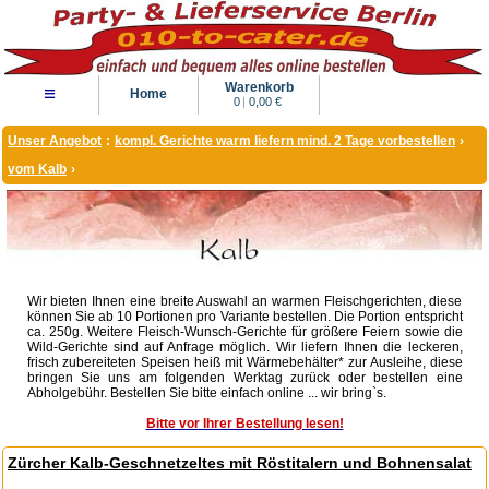
Warenkorb
≡
Home
0
|
0,00 €
Unser Angebot
:
kompl. Gerichte warm liefern mind. 2 Tage vorbestellen
›
vom Kalb
›
Wir bieten Ihnen eine breite Auswahl an warmen Fleischgerichten, diese
können Sie ab 10 Portionen pro Variante bestellen. Die Portion entspricht
ca. 250g. Weitere Fleisch-Wunsch-Gerichte für größere Feiern sowie die
Wild-Gerichte sind auf Anfrage möglich. Wir liefern Ihnen die leckeren,
frisch zubereiteten Speisen heiß mit Wärmebehälter* zur Ausleihe, diese
bringen Sie uns am folgenden Werktag zurück oder bestellen eine
Abholgebühr. Bestellen Sie bitte einfach online ... wir bring`s.
Bitte vor Ihrer Bestellung lesen!
Zürcher Kalb-Geschnetzeltes mit Röstitalern und Bohnensalat