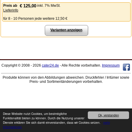
€ 125,00
Preis
ab
inkl. 7% MwSt.
Lieferinfo
für 8 - 10 Personen jede weitere 12,50 €
Varianten anzeigen
Copyright © 2008 - 2026
cater24.de
- Alle Rechte vorbehalten.
Impressum
Produkte können von den Abbildungen abweichen. Druckfehler / Irrtümer sowie
Preis- und Sortimentänderungen vorbehalten.
Diese Website nutzt Cookies, um bestmögliche
Ok, verstanden
Funktionalität bieten zu können. Durch die Nutzung unserer
Dienste erklären Sie sich damit einverstanden, dass wir Cookies setzen.
mehr
Informationen