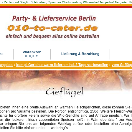
Berlin - Zehlendorf Steglitz Schöneberg Spandau Charlottenburg Wilmersdorf Tempelhof Tiergarte
Warenkorb
me
Lieferung & Bezahlung
0
|
0,00 €
Angebot
:
kompl. Gerichte warm liefern mind. 2 Tage vorbestellen
›
vom Geflüge
 bieten Ihnen eine breite Auswahl an warmen Fleischgerichten, diese können Sie
tionen pro Variante bestellen. Die Portion entspricht ca. 250g. Weitere Fleisch-W
ichte für größere Feiern sowie die Wild-Gerichte sind auf Anfrage möglich. Wir l
en die leckeren, frisch zubereiteten Speisen heiß mit Wärmebehälter* zur Aus
se bringen Sie uns am folgenden Werktag zurück oder bestellen eine Abholge
ellen Sie bitte einfach online ... wir bring`s.