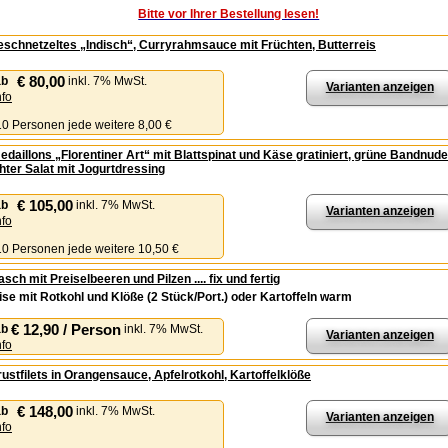
Bitte vor Ihrer Bestellung lesen!
schnetzeltes „Indisch“, Curryrahmsauce mit Früchten, Butterreis
€ 80,00
ab
inkl. 7% MwSt.
Varianten anzeigen
nfo
 10 Personen jede weitere 8,00 €
daillons „Florentiner Art“ mit Blattspinat und Käse gratiniert, grüne Bandnude
ter Salat mit Jogurtdressing
€ 105,00
ab
inkl. 7% MwSt.
Varianten anzeigen
nfo
 10 Personen jede weitere 10,50 €
asch mit Preiselbeeren und Pilzen .... fix und fertig
se mit Rotkohl und Klöße (2 Stück/Port.) oder Kartoffeln warm
€ 12,90 / Person
ab
inkl. 7% MwSt.
Varianten anzeigen
nfo
ustfilets in Orangensauce, Apfelrotkohl, Kartoffelklöße
€ 148,00
ab
inkl. 7% MwSt.
Varianten anzeigen
nfo