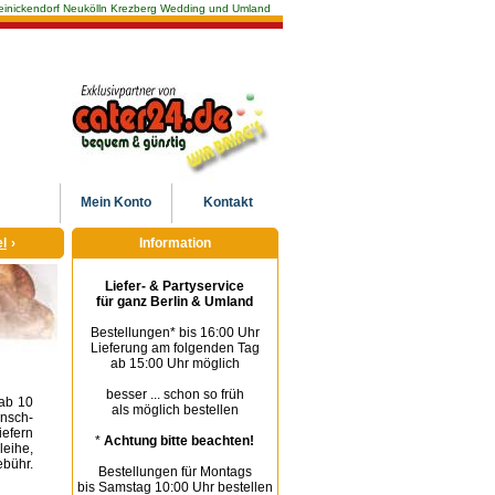
n Reinickendorf Neukölln Krezberg Wedding und Umland
Mein
Konto
Kontakt
l
›
Information
Liefer- & Partyservice
für ganz Berlin & Umland
Bestellungen* bis 16:00 Uhr
Lieferung am folgenden Tag
ab 15:00 Uhr möglich
besser ... schon so früh
 ab 10
als möglich bestellen
unsch-
iefern
*
Achtung bitte beachten!
leihe,
bühr.
Bestellungen für Montags
bis Samstag 10:00 Uhr bestellen