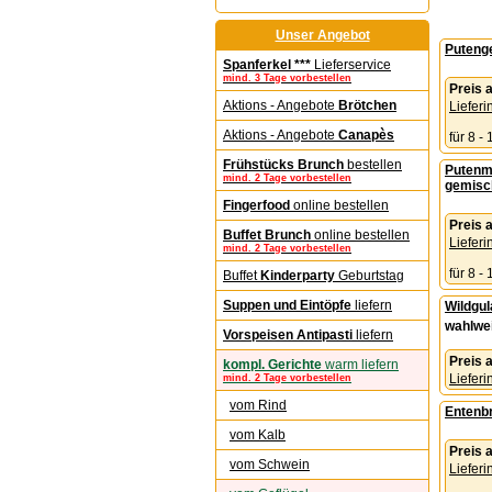
Unser Angebot
Putenge
Spanferkel ***
Lieferservice
mind. 3 Tage vorbestellen
Preis
Aktions - Angebote
Brötchen
Lieferi
Aktions - Angebote
Canapès
für 8 -
Frühstücks Brunch
bestellen
Putenme
mind. 2 Tage vorbestellen
gemisch
Fingerfood
online bestellen
Preis
Buffet Brunch
online bestellen
Lieferi
mind. 2 Tage vorbestellen
für 8 -
Buffet
Kinderparty
Geburtstag
Suppen und Eintöpfe
liefern
Wildgul
wahlwei
Vorspeisen Antipasti
liefern
Preis
kompl. Gerichte
warm liefern
Lieferi
mind. 2 Tage vorbestellen
vom Rind
Entenbr
vom Kalb
Preis
vom Schwein
Lieferi