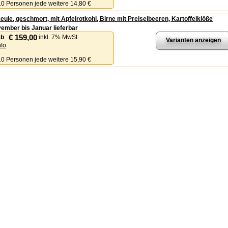
 10 Personen jede weitere 14,80 €
ule, geschmort, mit Apfelrotkohl, Birne mit Preiselbeeren, Kartoffelklöße
ember bis Januar lieferbar
€ 159,00
ab
inkl. 7% MwSt.
Varianten anzeigen
nfo
 10 Personen jede weitere 15,90 €