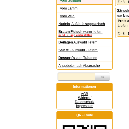
vom Geflügel
für 8 -
vom Lamm
Gänseke
nur Nov
vom Wild
Preis
Nudeln, Aufläufe
vegetarisch
Lieferi
Braten Fleisch
warm liefern
für 8 -
mind. 2 Tage vorbestellen
Beilagen
Auswahl liefern
Salate
- Auswahl - liefern
Dessert`s
zum Träumen
Angebote nach Absprache
Informationen
AGB
Widerruf
Datenschutz
Impressum
QR - Code