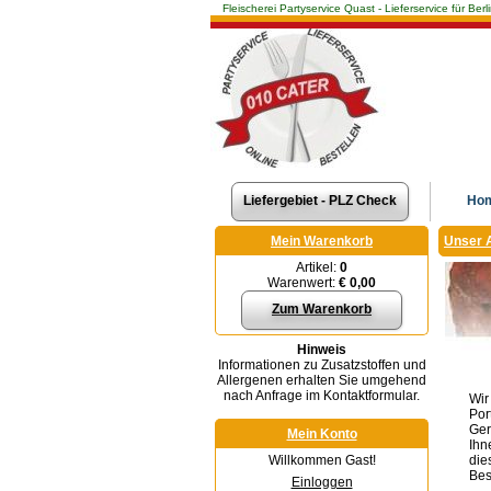
Fleischerei Partyservice Quast - Lieferservice für 
Liefergebiet - PLZ Check
Ho
Mein Warenkorb
Unser 
Artikel:
0
Warenwert:
€ 0,00
Zum Warenkorb
Hinweis
Informationen zu Zusatzstoffen und
Allergenen erhalten Sie umgehend
nach Anfrage im Kontaktformular.
Wir
Por
Ger
Mein Konto
Ihn
die
Willkommen Gast!
Best
Einloggen