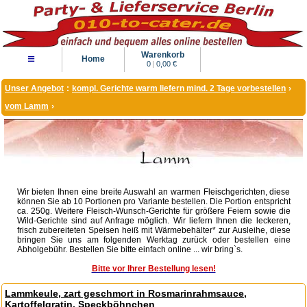
Warenkorb
≡
Home
0
|
0,00 €
Unser Angebot
:
kompl. Gerichte warm liefern mind. 2 Tage vorbestellen
›
vom Lamm
›
Wir bieten Ihnen eine breite Auswahl an warmen Fleischgerichten, diese
können Sie ab 10 Portionen pro Variante bestellen. Die Portion entspricht
ca. 250g. Weitere Fleisch-Wunsch-Gerichte für größere Feiern sowie die
Wild-Gerichte sind auf Anfrage möglich. Wir liefern Ihnen die leckeren,
frisch zubereiteten Speisen heiß mit Wärmebehälter* zur Ausleihe, diese
bringen Sie uns am folgenden Werktag zurück oder bestellen eine
Abholgebühr. Bestellen Sie bitte einfach online ... wir bring`s.
Bitte vor Ihrer Bestellung lesen!
Lammkeule, zart geschmort in Rosmarinrahmsauce,
Kartoffelgratin, Speckböhnchen