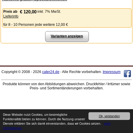
€ 120,00
Preis
ab
inkl. 7% MwSt.
Lieferinfo
für 8 - 10 Personen jede weitere 12,00 €
Varianten anzeigen
Copyright © 2008 - 2026
cater24.de
- Alle Rechte vorbehalten.
Impressum
Produkte können von den Abbildungen abweichen. Druckfehler / Irrtümer sowie
Preis- und Sortimentänderungen vorbehalten.
Diese Website nutzt Cookies, um bestmögliche
Ok, verstanden
Funktionalität bieten zu können. Durch die Nutzung unserer
Dienste erklären Sie sich damit einverstanden, dass wir Cookies setzen.
mehr
Informationen